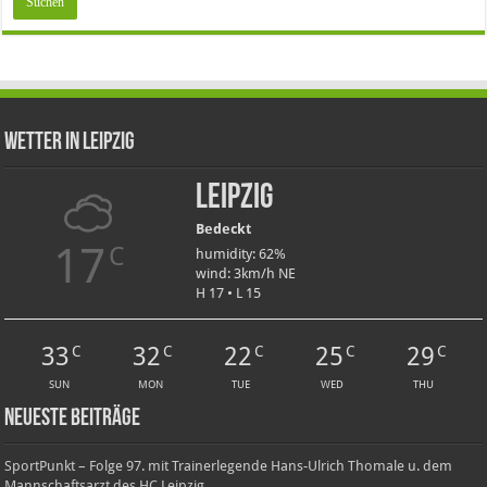
Wetter in Leipzig
Leipzig
Bedeckt
17
C
humidity: 62%
wind: 3km/h NE
H 17 • L 15
33
32
22
25
29
C
C
C
C
C
SUN
MON
TUE
WED
THU
Neueste Beiträge
SportPunkt – Folge 97. mit Trainerlegende Hans-Ulrich Thomale u. dem
Mannschaftsarzt des HC Leipzig.