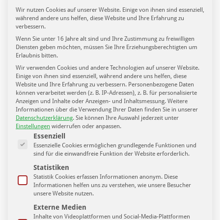
Wir nutzen Cookies auf unserer Website. Einige von ihnen sind essenziell,
während andere uns helfen, diese Website und Ihre Erfahrung zu
verbessern.
Wenn Sie unter 16 Jahre alt sind und Ihre Zustimmung zu freiwilligen
Diensten geben möchten, müssen Sie Ihre Erziehungsberechtigten um
Sportpunkt – Folge 94. u.a. mit Thomas Löwe zur
Erlaubnis bitten.
Meisterschaft vom 1. FC Lokomotive Leipzig.
Wir verwenden Cookies und andere Technologien auf unserer Website.
16. Juni 2020
Einige von ihnen sind essenziell, während andere uns helfen, diese
Website und Ihre Erfahrung zu verbessern.
Personenbezogene Daten
können verarbeitet werden (z. B. IP-Adressen), z. B. für personalisierte
Anzeigen und Inhalte oder Anzeigen- und Inhaltsmessung.
Weitere
Informationen über die Verwendung Ihrer Daten finden Sie in unserer
Datenschutzerklärung
.
Sie können Ihre Auswahl jederzeit unter
Einstellungen
widerrufen oder anpassen.
Es folgt eine Liste der Service-Gruppen, für die eine Einwilligung ertei
Essenziell
Essenzielle Cookies ermöglichen grundlegende Funktionen und
sind für die einwandfreie Funktion der Website erforderlich.
Statistiken
Statistik Cookies erfassen Informationen anonym. Diese
Informationen helfen uns zu verstehen, wie unsere Besucher
unsere Website nutzen.
Externe Medien
Inhalte von Videoplattformen und Social-Media-Plattformen