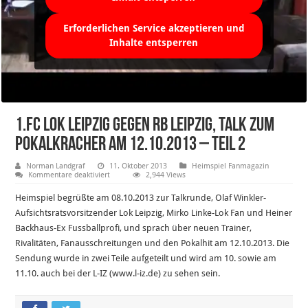
Erforderlichen Service akzeptieren und
Inhalte entsperren
1.FC Lok Leipzig gegen RB Leipzig, Talk zum
Pokalkracher am 12.10.2013 – Teil 2
Norman Landgraf
11. Oktober 2013
Heimspiel Fanmagazin
für
Kommentare deaktiviert
2,944 Views
1.FC
Lok
Heimspiel begrüßte am 08.10.2013 zur Talkrunde, Olaf Winkler-
Leipzig
gegen
Aufsichtsratsvorsitzender Lok Leipzig, Mirko Linke-Lok Fan und Heiner
RB
Backhaus-Ex Fussballprofi, und sprach über neuen Trainer,
Leipzig,
Talk
Rivalitäten, Fanausschreitungen und den Pokalhit am 12.10.2013. Die
zum
Pokalkracher
Sendung wurde in zwei Teile aufgeteilt und wird am 10. sowie am
am
11.10. auch bei der L-IZ (www.l-iz.de) zu sehen sein.
12.10.2013
–
Teil
2