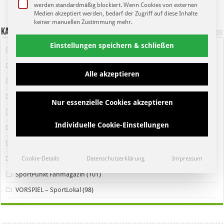
werden standardmäßig blockiert. Wenn Cookies von externen
Medien akzeptiert werden, bedarf der Zugriff auf diese Inhalte
keiner manuellen Zustimmung mehr.
Kategorien
Einstellungen speichern & schließen
Heimspiel Fanmagazin
(192)
Heimspiel Newsblog
(222)
Alle akzeptieren
Leipziger Sport
(101)
Letzte Sendung
(109)
Nur essenzielle Cookies akzeptieren
Neueste Sendung
(102)
Individuelle Cookie-Einstellungen
Pressekonferenz
(36)
Regionaler Sport
(127)
Cookie-Details
Datenschutzerklärung
Impressum
Sendung
(89)
SportPunkt Fanmagazin
(101)
VORSPIEL – SportLokal
(98)