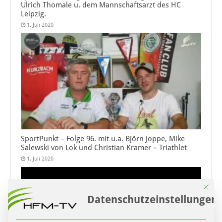
Ulrich Thomale u. dem Mannschaftsarzt des HC
Leipzig.
1. Juli 2020
SportPunkt – Folge 96. mit u.a. Björn Joppe, Mike
Salewski von Lok und Christian Kramer – Triathlet
1. Juli 2020
Mit die
Datenschutzeinstellungen