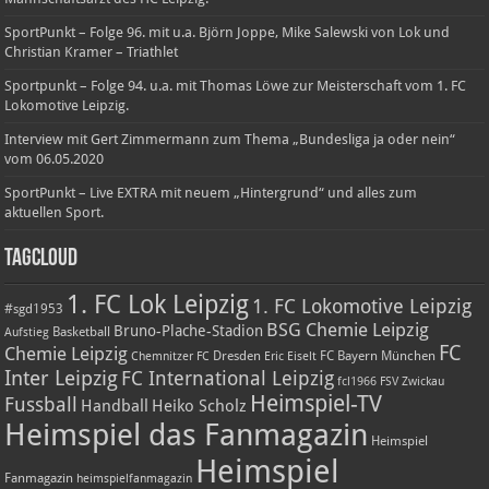
SportPunkt – Folge 96. mit u.a. Björn Joppe, Mike Salewski von Lok und
Christian Kramer – Triathlet
Sportpunkt – Folge 94. u.a. mit Thomas Löwe zur Meisterschaft vom 1. FC
Lokomotive Leipzig.
Interview mit Gert Zimmermann zum Thema „Bundesliga ja oder nein“
vom 06.05.2020
SportPunkt – Live EXTRA mit neuem „Hintergrund“ und alles zum
aktuellen Sport.
TagCloud
1. FC Lok Leipzig
1. FC Lokomotive Leipzig
#sgd1953
BSG Chemie Leipzig
Bruno-Plache-Stadion
Basketball
Aufstieg
FC
Chemie Leipzig
Dresden
FC Bayern München
Chemnitzer FC
Eric Eiselt
Inter Leipzig
FC International Leipzig
fcl1966
FSV Zwickau
Heimspiel-TV
Fussball
Handball
Heiko Scholz
Heimspiel das Fanmagazin
Heimspiel
Heimspiel
Fanmagazin
heimspielfanmagazin