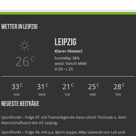
Wetter in Leipzig
Leipzig
Klarer Himmel
26
C
humidity: 38%
wind: 1km/h NNW
H 26 • L 25
33
31
21
25
28
C
C
C
C
C
SUN
MON
TUE
WED
THU
Neueste Beiträge
SportPunkt – Folge 97. mit Trainerlegende Hans-Ulrich Thomale u. dem
Mannschaftsarzt des HC Leipzig.
SportPunkt – Folge 96. mit u.a. Björn Joppe, Mike Salewski von Lok und