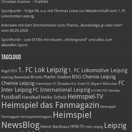
Christian Kramer – Triathlet
Sportpunkt – Folge 94. u.a. mit Thomas Löwe zur Meisterschaft vom 1. FC
Lokomotive Leipzig.
Interview mit Gert Zimmermann zum Thema „Bundesliga ja oder nein“
vom 06.05.2020
SportPunkt – Live EXTRA mit neuem „Hintergrund“ und alles zum
aktuellen Sport.
TagCloud
1. FC Lok Leipzig
1. FC Lokomotive Leipzig
#sgd1953
BSG Chemie Leipzig
Bruno-Plache-Stadion
Basketball
Aufstieg
FC
Chemie Leipzig
Dresden
FC Bayern München
Chemnitzer FC
Eric Eiselt
Inter Leipzig
FC International Leipzig
fcl1966
FSV Zwickau
Heimspiel-TV
Fussball
Handball
Heiko Scholz
Heimspiel das Fanmagazin
Heimspiel
Heimspiel
Fanmagazin
heimspielfanmagazin
NewsBlog
Leipzig
HFM-TV
Heiner Backhaus
Inter Leipzig