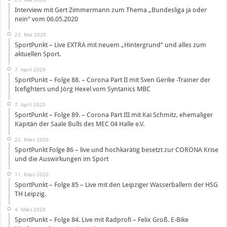
Interview mit Gert Zimmermann zum Thema „Bundesliga ja oder
nein“ vom 06.05.2020
23. Mai 2020
SportPunkt – Live EXTRA mit neuem „Hintergrund“ und alles zum
aktuellen Sport.
7. April 2020
SportPunkt – Folge 88. – Corona Part II mit Sven Gerike -Trainer der
Icefighters und Jörg Hexel vom Syntanics MBC
7. April 2020
SportPunkt – Folge 89. – Corona Part III mit Kai Schmitz, ehemaliger
Kapitän der Saale Bulls des MEC 04 Halle e.V.
22. März 2020
SportPunkt Folge 86 – live und hochkarätig besetzt zur CORONA Krise
und die Auswirkungen im Sport
11. März 2020
SportPunkt – Folge 85 – Live mit den Leipziger Wasserballern der HSG
TH Leipzig.
4. März 2020
SportPunkt – Folge 84. Live mit Radprofi – Felix Groß. E-Bike