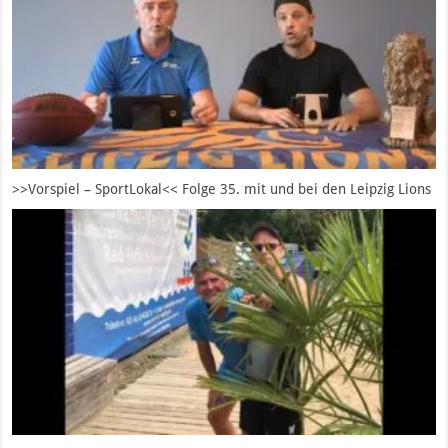
>>Vorspiel – SportLokal<< Folge 35. mit und bei den Leipzig Lions