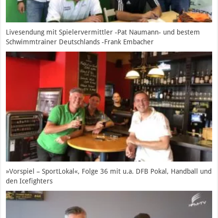
Livesendung mit Spielervermittler -Pat Naumann- und bestem
Schwimmtrainer Deutschlands -Frank Embacher
»Vorspiel – SportLokal«, Folge 36 mit u.a. DFB Pokal, Handball und
den Icefighters