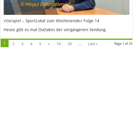
»Vorspiel – SportLokal zum Wochenende« Folge 14
Heute gibt es mal Outtakes der vergangenen Sendung.
1
2
3
4
5
»
10
20
...
Last »
Page 1 of 25