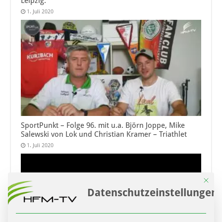
Leipzig.
1. Juli 2020
SportPunkt – Folge 96. mit u.a. Björn Joppe, Mike
Salewski von Lok und Christian Kramer – Triathlet
1. Juli 2020
Mit die
Datenschutzeinstellungen