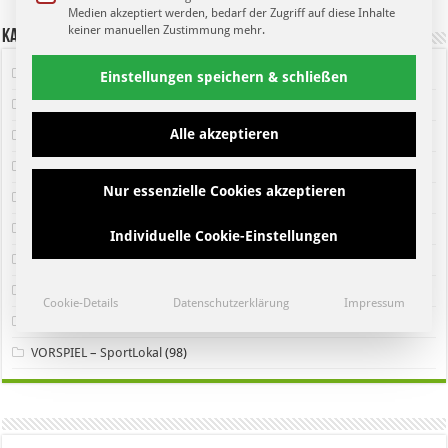
Medien akzeptiert werden, bedarf der Zugriff auf diese Inhalte
keiner manuellen Zustimmung mehr.
Kategorien
Heimspiel Fanmagazin
(192)
Einstellungen speichern & schließen
Heimspiel Newsblog
(222)
Alle akzeptieren
Leipziger Sport
(101)
Letzte Sendung
(109)
Nur essenzielle Cookies akzeptieren
Neueste Sendung
(102)
Pressekonferenz
(36)
Individuelle Cookie-Einstellungen
Regionaler Sport
(127)
Sendung
(89)
Cookie-Details
Datenschutzerklärung
Impressum
SportPunkt Fanmagazin
(101)
VORSPIEL – SportLokal
(98)