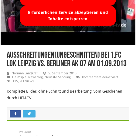
Erforderlichen Service akzeptieren und
Inhalte entsperren
Ausschreitungen(ungeschnitten) bei 1.FC
Lok Leipzig vs. Berliner AK 07 am 01.09.2013
Norman Landgraf
5. September 2013
für
Heimspiel Newsblog
,
Neueste Sendung
Kommentare deaktiviert
Ausschreitu
115,311 Views
bei
1.FC
Komplette Bilder, ohne Schnitt und Bearbeitung, vom Geschehen
Lok
Leipzig
durch HFM-TV.
vs.
Berliner
AK
07
am
01.09.2013
Previous