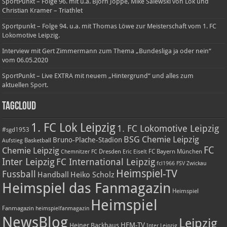
SportPunkt – Folge 96. mit u.a. Björn Joppe, Mike Salewski von Lok und
Christian Kramer – Triathlet
Sportpunkt – Folge 94. u.a. mit Thomas Löwe zur Meisterschaft vom 1. FC
Lokomotive Leipzig.
Interview mit Gert Zimmermann zum Thema „Bundesliga ja oder nein“
vom 06.05.2020
SportPunkt – Live EXTRA mit neuem „Hintergrund“ und alles zum
aktuellen Sport.
TagCloud
1. FC Lok Leipzig
1. FC Lokomotive Leipzig
#sgd1953
BSG Chemie Leipzig
Bruno-Plache-Stadion
Basketball
Aufstieg
FC
Chemie Leipzig
Dresden
FC Bayern München
Chemnitzer FC
Eric Eiselt
Inter Leipzig
FC International Leipzig
fcl1966
FSV Zwickau
Heimspiel-TV
Fussball
Handball
Heiko Scholz
Heimspiel das Fanmagazin
Heimspiel
Heimspiel
Fanmagazin
heimspielfanmagazin
NewsBlog
Leipzig
HFM-TV
Heiner Backhaus
Inter Leipzig