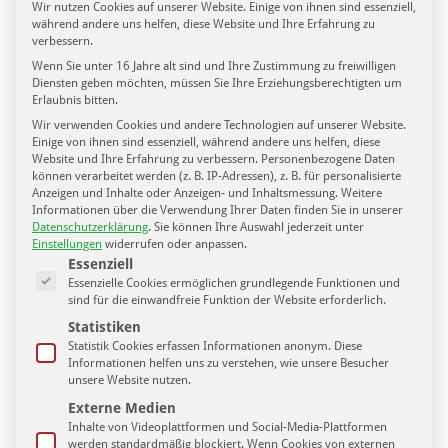
Wir nutzen Cookies auf unserer Website. Einige von ihnen sind essenziell,
während andere uns helfen, diese Website und Ihre Erfahrung zu
verbessern.
Wenn Sie unter 16 Jahre alt sind und Ihre Zustimmung zu freiwilligen
Sportpunkt – Folge 94. u.a. mit Thomas Löwe zur
Diensten geben möchten, müssen Sie Ihre Erziehungsberechtigten um
Meisterschaft vom 1. FC Lokomotive Leipzig.
Erlaubnis bitten.
16. Juni 2020
Wir verwenden Cookies und andere Technologien auf unserer Website.
Einige von ihnen sind essenziell, während andere uns helfen, diese
Website und Ihre Erfahrung zu verbessern.
Personenbezogene Daten
können verarbeitet werden (z. B. IP-Adressen), z. B. für personalisierte
Anzeigen und Inhalte oder Anzeigen- und Inhaltsmessung.
Weitere
Informationen über die Verwendung Ihrer Daten finden Sie in unserer
Datenschutzerklärung
.
Sie können Ihre Auswahl jederzeit unter
Einstellungen
widerrufen oder anpassen.
Es folgt eine Liste der Service-Gruppen, für die eine Einwilligung ertei
Essenziell
Essenzielle Cookies ermöglichen grundlegende Funktionen und
sind für die einwandfreie Funktion der Website erforderlich.
Statistiken
Statistik Cookies erfassen Informationen anonym. Diese
Informationen helfen uns zu verstehen, wie unsere Besucher
unsere Website nutzen.
Externe Medien
Inhalte von Videoplattformen und Social-Media-Plattformen
werden standardmäßig blockiert. Wenn Cookies von externen