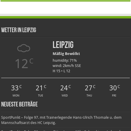
Wetter in Leipzig
Leipzig
Mäßig Bewölkt
12
C
humidity: 71%
wind: 2km/h SSE
H 15 • L 12
33
21
24
27
30
C
C
C
C
C
MON
TUE
WED
THU
FRI
Neueste Beiträge
SportPunkt – Folge 97. mit Trainerlegende Hans-Ulrich Thomale u. dem
Mannschaftsarzt des HC Leipzig.