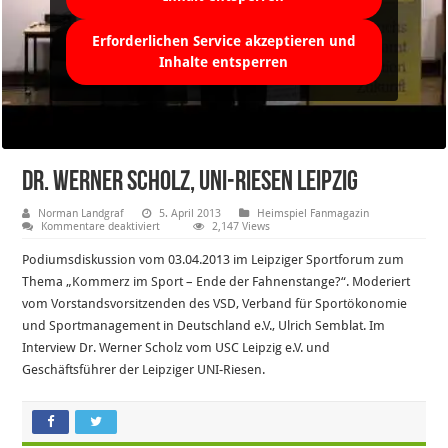
Erforderlichen Service akzeptieren und
Inhalte entsperren
Dr. Werner Scholz, UNI-Riesen Leipzig
Norman Landgraf
5. April 2013
Heimspiel Fanmagazin
für
Kommentare deaktiviert
2,147 Views
Dr.
Werner
Podiumsdiskussion vom 03.04.2013 im Leipziger Sportforum zum
Scholz,
UNI-
Thema „Kommerz im Sport – Ende der Fahnenstange?“. Moderiert
Riesen
vom Vorstandsvorsitzenden des VSD, Verband für Sportökonomie
Leipzig
und Sportmanagement in Deutschland e.V., Ulrich Semblat. Im
Interview Dr. Werner Scholz vom USC Leipzig e.V. und
Geschäftsführer der Leipziger UNI-Riesen.