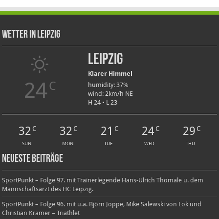
Wetter in Leipzig
Leipzig
Klarer Himmel
24
C
humidity: 37%
wind: 2km/h NE
H 24 • L 23
32
32
21
24
29
C
C
C
C
C
SUN
MON
TUE
WED
THU
Neueste Beiträge
SportPunkt – Folge 97. mit Trainerlegende Hans-Ulrich Thomale u. dem
Mannschaftsarzt des HC Leipzig.
SportPunkt – Folge 96. mit u.a. Björn Joppe, Mike Salewski von Lok und
Christian Kramer – Triathlet