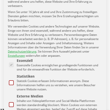
während andere uns helfen, diese Website und Ihre Erfahrung zu
verbessern.
Sportpunkt – Folge 94. u.a. mit Thomas Löwe zur
Wenn Sie unter 16 Jahre alt sind und Ihre Zustimmung zu freiwilligen
Meisterschaft vom 1. FC Lokomotive Leipzig.
Diensten geben möchten, müssen Sie Ihre Erziehungsberechtigten um
16. Juni 2020
Erlaubnis bitten.
Wir verwenden Cookies und andere Technologien auf unserer Website.
Einige von ihnen sind essenziell, während andere uns helfen, diese
Website und Ihre Erfahrung zu verbessern.
Personenbezogene Daten
können verarbeitet werden (z. B. IP-Adressen), z. B. für personalisierte
Anzeigen und Inhalte oder Anzeigen- und Inhaltsmessung.
Weitere
Informationen über die Verwendung Ihrer Daten finden Sie in unserer
Datenschutzerklärung
.
Sie können Ihre Auswahl jederzeit unter
Einstellungen
widerrufen oder anpassen.
Es folgt eine Liste der Service-Gruppen, für die eine Einwilligung ertei
Essenziell
Essenzielle Cookies ermöglichen grundlegende Funktionen und
sind für die einwandfreie Funktion der Website erforderlich.
Statistiken
Statistik Cookies erfassen Informationen anonym. Diese
Informationen helfen uns zu verstehen, wie unsere Besucher
unsere Website nutzen.
Externe Medien
Inhalte von Videoplattformen und Social-Media-Plattformen
werden standardmäßig blockiert. Wenn Cookies von externen
Medien akzeptiert werden, bedarf der Zugriff auf diese Inhalte