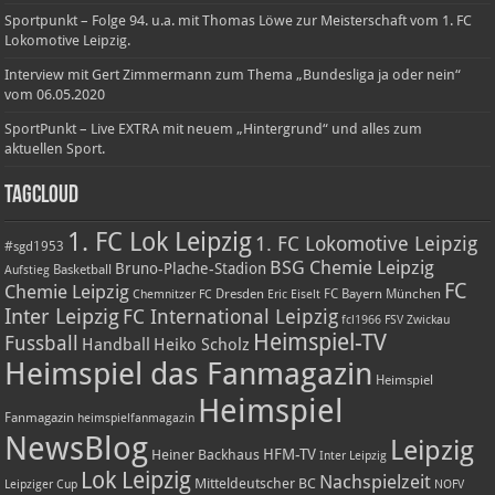
Sportpunkt – Folge 94. u.a. mit Thomas Löwe zur Meisterschaft vom 1. FC
Lokomotive Leipzig.
Interview mit Gert Zimmermann zum Thema „Bundesliga ja oder nein“
vom 06.05.2020
SportPunkt – Live EXTRA mit neuem „Hintergrund“ und alles zum
aktuellen Sport.
TagCloud
1. FC Lok Leipzig
1. FC Lokomotive Leipzig
#sgd1953
BSG Chemie Leipzig
Bruno-Plache-Stadion
Basketball
Aufstieg
FC
Chemie Leipzig
Dresden
FC Bayern München
Chemnitzer FC
Eric Eiselt
Inter Leipzig
FC International Leipzig
fcl1966
FSV Zwickau
Heimspiel-TV
Fussball
Handball
Heiko Scholz
Heimspiel das Fanmagazin
Heimspiel
Heimspiel
Fanmagazin
heimspielfanmagazin
NewsBlog
Leipzig
HFM-TV
Heiner Backhaus
Inter Leipzig
Lok Leipzig
Nachspielzeit
Mitteldeutscher BC
Leipziger Cup
NOFV