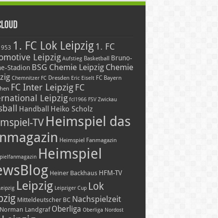
Cloud
1. FC Lok Leipzig
1. FC
1953
omotive Leipzig
Bruno-
Basketball
Aufstieg
BSG Chemie Leipzig
Chemie
he-Stadion
zig
Dresden
FC Bayern
Chemnitzer FC
Eric Eiselt
FC Inter Leipzig
FC
hen
ernational Leipzig
fcl1966
FSV Zwickau
sball
Handball
Heiko Scholz
Heimspiel das
mspiel-TV
nmagazin
Heimspiel Fanmagazin
Heimspiel
pielfanmagazin
ewsBlog
HFM-TV
Heiner Backhaus
Leipzig
Lok
Leipzig
Leipziger Cup
pzig
Nachspielzeit
Mitteldeutscher BC
Oberliga
Norman Landgraf
Oberliga Nordost