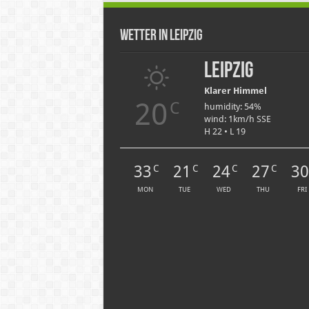
Wetter in Leipzig
Leipzig
Klarer Himmel
20
C
humidity: 54%
wind: 1km/h SSE
H 22 • L 19
33
21
24
27
3
C
C
C
C
MON
TUE
WED
THU
FRI