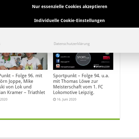
Next
Vorspiel – SportLokal, Folge. 37
Nur essenzielle Cookies akzeptieren
ab jetzt Sportpunkt…
Individuelle Cookie-Einstellungen
s
Datenschutzerklärung
unkt – Folge 96. mit
Sportpunkt – Folge 94. u.a.
jörn Joppe, Mike
mit Thomas Löwe zur
ski von Lok und
Meisterschaft vom 1. FC
ian Kramer – Triathlet
Lokomotive Leipzig.
i 2020
16. Juni 2020