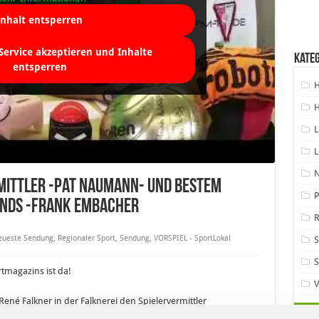
Inhalt entsperren
 Service akzeptieren und Inhalte
Kate
entsperren
H
H
L
L
mittler -Pat Naumann- und bestem
P
nds -Frank Embacher
R
ueste Sendung
,
Regionaler Sport
,
Sendung
,
VORSPIEL - SportLokal
S
tmagazins ist da!
V
é Falkner in der Falknerei den Spielervermittler