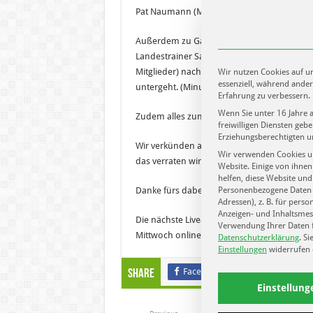
bestem
Pat Naumann (Minute 20:40) der von seinem
Schwimmtrainer
Deutschlands
-
Frank
Außerdem zu Gast sind Mattias Macht von 
Embacher
Landestrainer Sachsen der Schwimmgruppe L
Mitglieder) nach dem Fussball aktuell schi
Wir nutzen Cookies auf un
essenziell, während ander
untergeht. (Minute 47:47)
Erfahrung zu verbessern.
Wenn Sie unter 16 Jahre 
Zudem alles zum Fußball, Handball, Basketba
freiwilligen Diensten ge
Erziehungsberechtigten u
Wir verkünden auch was in eigener Sache: A
Wir verwenden Cookies u
das verraten wir in der Sendung und natürl
Website. Einige von ihnen
helfen, diese Website und
Personenbezogene Daten k
Danke fürs dabei sein, liken, teilen und mi
Adressen), z. B. für perso
Anzeigen- und Inhaltsmes
Die nächste Liveausgabe gibt es in gut ei
Verwendung Ihrer Daten f
Mittwoch online. Jede Woche neu!
Datenschutzerklärung
.
Si
Einstellungen
widerrufen 
Facebook
Twitter
Share
Einstellung