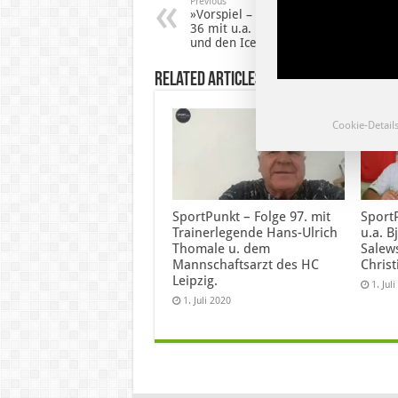
Previous
»Vorspiel – SportLokal«, Folge
36 mit u.a. DFB Pokal, Handball
und den Icefighters
Related Articles
Cookie-Detail
SportPunkt – Folge 97. mit
SportP
Trainerlegende Hans-Ulrich
u.a. B
Thomale u. dem
Salew
Mannschaftsarzt des HC
Christ
Leipzig.
1. Jul
1. Juli 2020