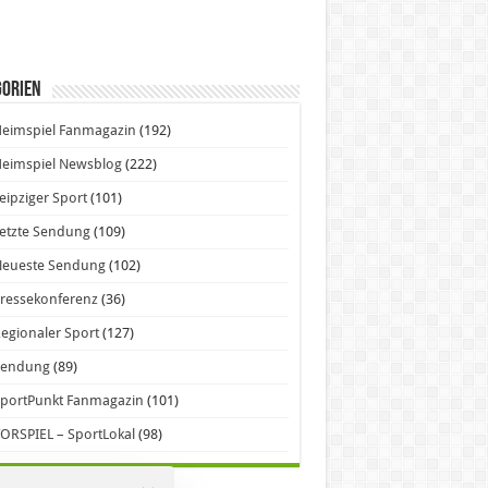
gorien
eimspiel Fanmagazin
(192)
eimspiel Newsblog
(222)
eipziger Sport
(101)
etzte Sendung
(109)
Neueste Sendung
(102)
ressekonferenz
(36)
egionaler Sport
(127)
Sendung
(89)
portPunkt Fanmagazin
(101)
ORSPIEL – SportLokal
(98)