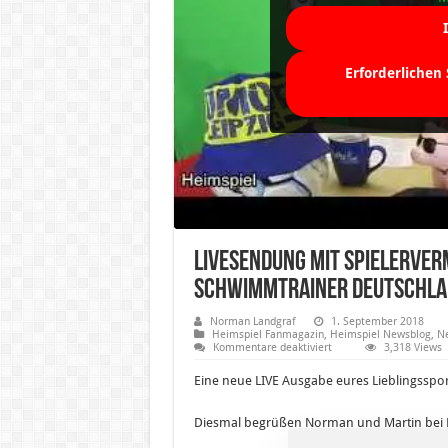
Erforderlichen
Livesendung mit Spielerver
Schwimmtrainer Deutschla
Norman Landgraf
1. September 2018
Heimspiel Fanmagazin
,
Heimspiel Newsblog
,
Ne
für
Kommentare deaktiviert
3,318 Views
Livesendung
mit
Eine neue LIVE Ausgabe eures Lieblingsspor
Spielervermittler
-
Pat
Diesmal begrüßen Norman und Martin bei Ren
Naumann-
und