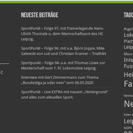
Neueste Beiträge
Tag
SportPunkt – Folge 97. mit Trainerlegende Hans-
#sgd
Ulrich Thomale u. dem Mannschaftsarzt des HC
Lok
Leipzig.
Plac
Leip
SportPunkt – Folge 96. mit u.a. Björn Joppe, Mike
Salewski von Lok und Christian Kramer – Triathlet
Münc
Int
Sportpunkt – Folge 94. u.a. mit Thomas Löwe zur
Fus
Meisterschaft vom 1. FC Lokomotive Leipzig.
0
C
Hei
Interview mit Gert Zimmermann zum Thema
Fa
„Bundesliga ja oder nein“ vom 06.05.2020
SportPunkt – Live EXTRA mit neuem „Hintergrund“
heims
und alles zum aktuellen Sport.
N
Inter 
Lei
NOFV