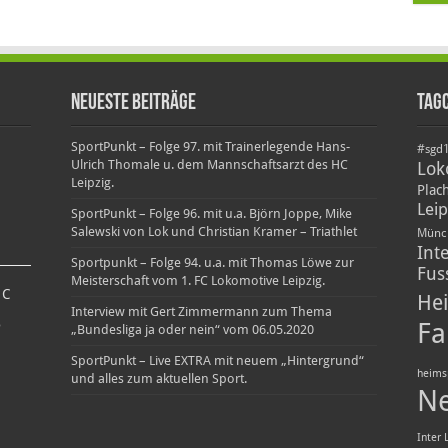
Neueste Beiträge
Tag
SportPunkt – Folge 97. mit Trainerlegende Hans-
#sgd
Ulrich Thomale u. dem Mannschaftsarzt des HC
Lok
Leipzig.
Plac
Leip
SportPunkt – Folge 96. mit u.a. Björn Joppe, Mike
Salewski von Lok und Christian Kramer – Triathlet
Münc
Int
Sportpunkt – Folge 94. u.a. mit Thomas Löwe zur
Fus
Meisterschaft vom 1. FC Lokomotive Leipzig.
6
C
Hei
Interview mit Gert Zimmermann zum Thema
Fa
D
„Bundesliga ja oder nein“ vom 06.05.2020
SportPunkt – Live EXTRA mit neuem „Hintergrund“
heims
und alles zum aktuellen Sport.
N
Inter 