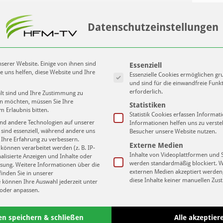
Kate
Datenschutzeinstellungen
Next
H
Nachspielzeit // mit Peter Pacult
und Mike Sadlo
H
Es folgt eine Liste der Service-Gruppen
serer Website. Einige von ihnen sind
Essenziell
L
e uns helfen, diese Website und Ihre
Essenzielle Cookies ermöglichen g
L
und sind für die einwandfreie Funk
erforderlich.
alt sind und Ihre Zustimmung zu
ben möchten, müssen Sie Ihre
Statistiken
m Erlaubnis bitten.
P
Statistik Cookies erfassen Informa
nd andere Technologien auf unserer
Informationen helfen uns zu verste
R
 sind essenziell, während andere uns
Besucher unsere Website nutzen.
 Ihre Erfahrung zu verbessern.
Externe Medien
önnen verarbeitet werden (z. B. IP-
unkt – Folge 96. mit
Sportpunkt – Folge 94. u.a.
Inhalte von Videoplattformen und 
nalisierte Anzeigen und Inhalte oder
S
jörn Joppe, Mike
mit Thomas Löwe zur
werden standardmäßig blockiert. 
sung.
Weitere Informationen über die
ski von Lok und
Meisterschaft vom 1. FC
externen Medien akzeptiert werden,
inden Sie in unserer
V
ian Kramer – Triathlet
Lokomotive Leipzig.
diese Inhalte keiner manuellen Zu
e können Ihre Auswahl jederzeit unter
oder anpassen.
i 2020
16. Juni 2020
en speichern & schließen
Alle akzeptier