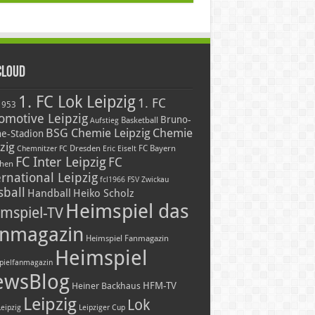
Cloud
1. FC Lok Leipzig
1. FC
1953
omotive Leipzig
Bruno-
Basketball
Aufstieg
BSG Chemie Leipzig
Chemie
he-Stadion
zig
Dresden
FC Bayern
Chemnitzer FC
Eric Eiselt
FC Inter Leipzig
FC
hen
ernational Leipzig
fcl1966
FSV Zwickau
sball
Handball
Heiko Scholz
Heimspiel das
mspiel-TV
nmagazin
Heimspiel Fanmagazin
Heimspiel
pielfanmagazin
ewsBlog
HFM-TV
Heiner Backhaus
Leipzig
Lok
Leipzig
Leipziger Cup