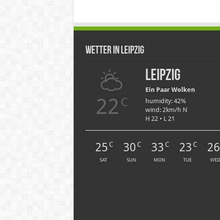
Wetter in Leipzig
Leipzig
Ein Paar Wolken
22
C
humidity: 42%
wind: 2km/h N
H 22 • L 21
25
30
33
23
2
C
C
C
C
SAT
SUN
MON
TUE
WE