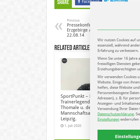
Facebook
Twitter
Share
Previous
Pressekonferenz RB Leipzig vs.
Erzgebirge Aue 1:0 vom
22.08.14
Wir nutzen Cookies auf un
essenziell, während ander
Related Articles
Erfahrung zu verbessern.
Wenn Sie unter 16 Jahre 
freiwilligen Diensten ge
Erziehungsberechtigten u
Wir verwenden Cookies u
Website. Einige von ihnen
helfen, diese Website und
Personenbezogene Daten k
SportPunkt – Folge 97. mit
SportP
Adressen), z. B. für perso
Trainerlegende Hans-Ulrich
u.a. B
Anzeigen- und Inhaltsmes
Thomale u. dem
Salew
Verwendung Ihrer Daten f
Mannschaftsarzt des HC
Christ
Datenschutzerklärung
.
Si
Leipzig.
Einstellungen
widerrufen 
1. Jul
1. Juli 2020
Einstellung