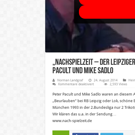
„Nachspielzeit – der Leipzige
Pacult und Mike Sadlo
Norman Landgraf
24. August 2014
Heim
für
Kommentare deaktiviert
2,593 Views
„Nachspielzeit
–
Peter Pacult und Mike Sadlo waren an diesem 
der
Leipziger
„Beurlauben“ bei RB Leipzig oder Lok, schöne E
Fussballtalk“
München 1993 in der 2.Bundesliga nur 2 Trikot
–
18.08.2014
Wir klären das u.a. in der Sendung…
mit
Peter
www.nach-spielzeit.de
Pacult
und
Mike
Sadlo