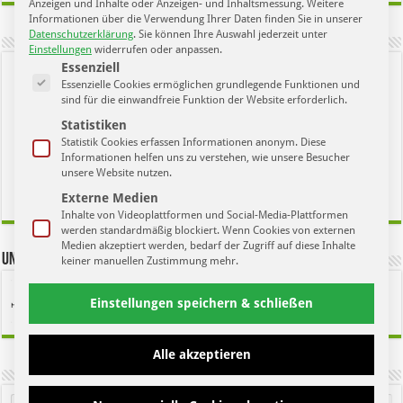
Anzeigen und Inhalte oder Anzeigen- und Inhaltsmessung.
Weitere
Informationen über die Verwendung Ihrer Daten finden Sie in unserer
Datenschutzerklärung
.
Sie können Ihre Auswahl jederzeit unter
Einstellungen
widerrufen oder anpassen.
Es folgt eine Liste der Service-Gruppen, für die eine Einwilligung ertei
Essenziell
Essenzielle Cookies ermöglichen grundlegende Funktionen und
sind für die einwandfreie Funktion der Website erforderlich.
Statistiken
Statistik Cookies erfassen Informationen anonym. Diese
Informationen helfen uns zu verstehen, wie unsere Besucher
Remember Me
unsere Website nutzen.
Externe Medien
Lost your password?
Inhalte von Videoplattformen und Social-Media-Plattformen
werden standardmäßig blockiert. Wenn Cookies von externen
Medien akzeptiert werden, bedarf der Zugriff auf diese Inhalte
Unseren Kanal Abonieren
keiner manuellen Zustimmung mehr.
Einstellungen speichern & schließen
Alle akzeptieren