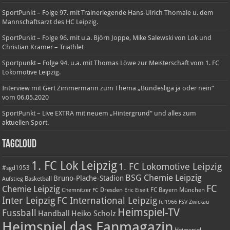
SportPunkt – Folge 97. mit Trainerlegende Hans-Ulrich Thomale u. dem
Mannschaftsarzt des HC Leipzig.
SportPunkt – Folge 96. mit u.a. Björn Joppe, Mike Salewski von Lok und
Christian Kramer – Triathlet
Sportpunkt – Folge 94. u.a. mit Thomas Löwe zur Meisterschaft vom 1. FC
Lokomotive Leipzig.
Interview mit Gert Zimmermann zum Thema „Bundesliga ja oder nein“
vom 06.05.2020
SportPunkt – Live EXTRA mit neuem „Hintergrund“ und alles zum
aktuellen Sport.
TagCloud
1. FC Lok Leipzig
1. FC Lokomotive Leipzig
#sgd1953
BSG Chemie Leipzig
Bruno-Plache-Stadion
Basketball
Aufstieg
FC
Chemie Leipzig
Dresden
FC Bayern München
Chemnitzer FC
Eric Eiselt
Inter Leipzig
FC International Leipzig
fcl1966
FSV Zwickau
Heimspiel-TV
Fussball
Handball
Heiko Scholz
Heimspiel das Fanmagazin