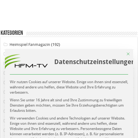
Kategorien
Heimspiel Fanmagazin
(192)
Mit die
Heimspiel Newsblog
(222)
Datenschutzeinstellungen
Leipziger Sport
(101)
Letzte Sendung
(109)
Wir nutzen Cookies auf unserer Website. Einige von ihnen sind essenziell,
Neueste Sendung
(102)
während andere uns helfen, diese Website und Ihre Erfahrung zu
Pressekonferenz
(36)
verbessern.
Wenn Sie unter 16 Jahre alt sind und Ihre Zustimmung zu freiwilligen
Regionaler Sport
(127)
Diensten geben möchten, müssen Sie Ihre Erziehungsberechtigten um
Erlaubnis bitten.
Sendung
(89)
Wir verwenden Cookies und andere Technologien auf unserer Website.
SportPunkt Fanmagazin
(101)
Einige von ihnen sind essenziell, während andere uns helfen, diese
Website und Ihre Erfahrung zu verbessern.
Personenbezogene Daten
VORSPIEL – SportLokal
(98)
können verarbeitet werden (z. B. IP-Adressen), z. B. für personalisierte