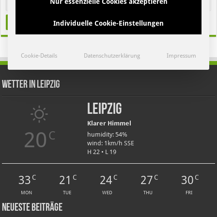
Nur essenzielle Cookies akzeptieren
Individuelle Cookie-Einstellungen
Cookie-Details
Datenschutzerklärung
Impressum
Wetter in Leipzig
Leipzig
Klarer Himmel
20
C
humidity: 54%
wind: 1km/h SSE
H 22 • L 19
33
21
24
27
30
C
C
C
C
C
MON
TUE
WED
THU
FRI
Neueste Beiträge