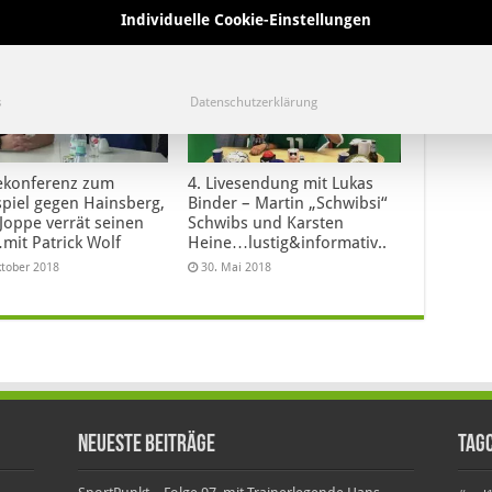
Individuelle Cookie-Einstellungen
s
Datenschutzerklärung
ekonferenz zum
4. Livesendung mit Lukas
spiel gegen Hainsberg,
Binder – Martin „Schwibsi“
Joppe verrät seinen
Schwibs und Karsten
mit Patrick Wolf
Heine…lustig&informativ..
ktober 2018
30. Mai 2018
Neueste Beiträge
Tag