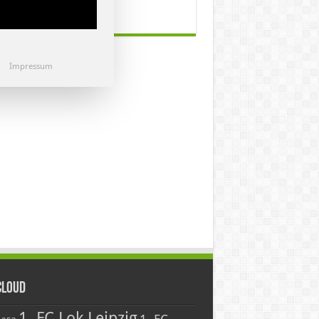
Impressum
Cloud
1. FC Lok Leipzig