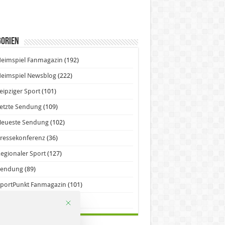
gorien
eimspiel Fanmagazin
(192)
eimspiel Newsblog
(222)
eipziger Sport
(101)
etzte Sendung
(109)
Neueste Sendung
(102)
ressekonferenz
(36)
egionaler Sport
(127)
Sendung
(89)
portPunkt Fanmagazin
(101)
ORSPIEL – SportLokal
(98)
Mit diesem Button wird der Dialog geschlossen. Seine Funktion