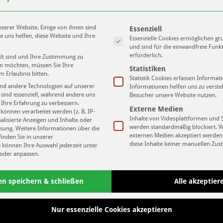
Es folgt eine Liste der Service-Gruppen
serer Website. Einige von ihnen sind
Essenziell
e uns helfen, diese Website und Ihre
t: Rückwirkend vom 1. Juli 2015 an, gilt nun dieser
Essenzielle Cookies ermöglichen g
und sind für die einwandfreie Funk
t bis 2065 besitzt. Damit wurde eine sehr gute Basis
erforderlich.
alt sind und Ihre Zustimmung zu
-Stadion zu altem Glanz zurückzuführen.
ben möchten, müssen Sie Ihre
Statistiken
m Erlaubnis bitten.
Statistik Cookies erfassen Informa
Heiko Rosenthal
(Sport-Bürgermeister von Leipzig) und
Kerstin
nd andere Technologien auf unserer
Informationen helfen uns zu verste
 sind essenziell, während andere uns
Besucher unsere Website nutzen.
Lo
 Ihre Erfahrung zu verbessern.
Externe Medien
önnen verarbeitet werden (z. B. IP-
 VfL Halle 96 an. Vielleicht ist die Freude über diesen Coup ein
Inhalte von Videoplattformen und 
nalisierte Anzeigen und Inhalte oder
werden standardmäßig blockiert. 
sung.
Weitere Informationen über die
Unse
externen Medien akzeptiert werden,
inden Sie in unserer
diese Inhalte keiner manuellen Zu
e können Ihre Auswahl jederzeit unter
oder anpassen.
ION
HEIMSPIEL NEWSBLOG
en speichern & schließen
Alle akzeptier
Next
„VW-Heise“ – Masters am
27.12.2015 in Dessau
Nur essenzielle Cookies akzeptieren