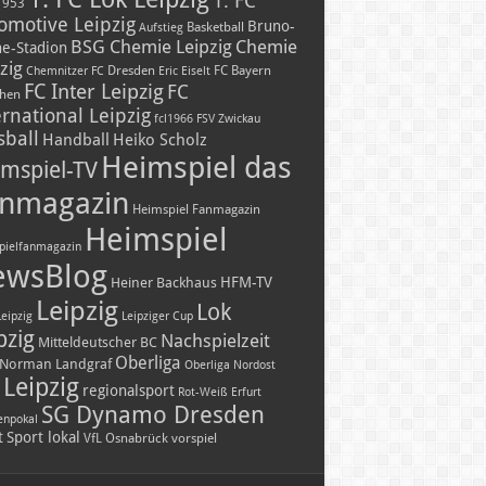
1. FC
1953
omotive Leipzig
Bruno-
Basketball
Aufstieg
BSG Chemie Leipzig
Chemie
he-Stadion
zig
Dresden
FC Bayern
Chemnitzer FC
Eric Eiselt
FC Inter Leipzig
FC
hen
ernational Leipzig
fcl1966
FSV Zwickau
sball
Handball
Heiko Scholz
Heimspiel das
mspiel-TV
nmagazin
Heimspiel Fanmagazin
Heimspiel
pielfanmagazin
ewsBlog
HFM-TV
Heiner Backhaus
Leipzig
Lok
Leipzig
Leipziger Cup
pzig
Nachspielzeit
Mitteldeutscher BC
Oberliga
Norman Landgraf
Oberliga Nordost
Leipzig
regionalsport
Rot-Weiß Erfurt
SG Dynamo Dresden
enpokal
t
Sport lokal
VfL Osnabrück
vorspiel