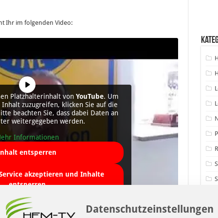
ht Ihr im folgenden Video:
Kate
H
H
L
en Platzhalterinhalt von
YouTube
. Um
L
Inhalt zuzugreifen, klicken Sie auf die
Bitte beachten Sie, dass dabei Daten an
eter weitergegeben werden.
P
ehr Informationen
R
Inhalt entsperren
 Service akzeptieren und Inhalte
S
entsperren
V
Datenschutzeinstellungen