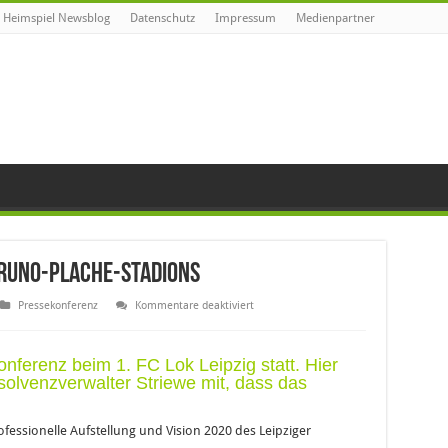
Heimspiel Newsblog
Datenschutz
Impressum
Medienpartner
 Bruno-Plache-Stadions
für
Pressekonferenz
Kommentare deaktiviert
1.
FC
Lok
wird
nferenz beim 1. FC Lok Leipzig statt. Hier
Inhaber
solvenzverwalter Striewe mit, dass das
des
Bruno-
Plache-
Stadions
rofessionelle Aufstellung und Vision 2020 des Leipziger