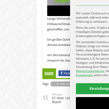
Wir nutzen Cookies auf un
essenziell, während ander
Lange Verhandlungen wurden endlich beende
Erfahrung zu verbessern.
Erbbaurechtsvertrag, der eine Gesamtlaufzei
Wenn Sie unter 16 Jahre 
geschaffen, um das heimische Bruno-Plache
freiwilligen Diensten ge
Erziehungsberechtigten u
Ein großer Dank geht an den Sponsor
ETL
,
Wir verwenden Cookies u
Kirmes
(Amtsleiterin für Sport).
Website. Einige von ihnen
helfen, diese Website und
Personenbezogene Daten k
Am Wochenende tritt der 1. FC Lok gegen den
Adressen), z. B. für perso
Ansporn für das Spitzenspiel.
Anzeigen- und Inhaltsmes
Verwendung Ihrer Daten f
Datenschutzerklärung
.
Si
Facebook
Twitter
Share
Einstellungen
widerrufen 
Tags
1. FC LOK LEIPZIG
BRUNO-PLACHE-STAD
Einstellung
Previous
FC Inter Leipzig bei Circus Carl
Busch