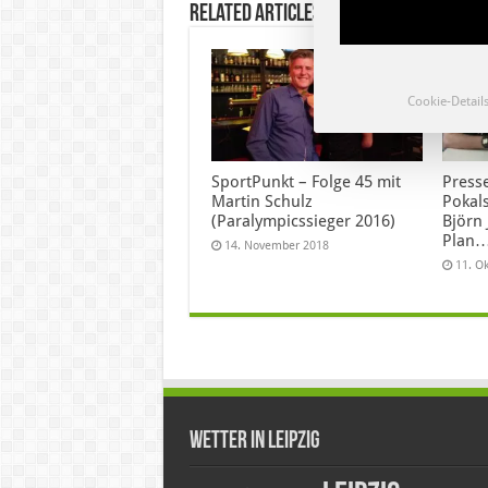
Related Articles
Cookie-Detail
SportPunkt – Folge 45 mit
Press
Martin Schulz
Pokal
(Paralympicssieger 2016)
Björn 
Plan…
14. November 2018
11. O
Wetter in Leipzig