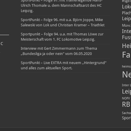
SportPunkt – Folge 97. mit Trainerlegende Hans-
#sgd
Ulrich Thomale u. dem Mannschaftsarzt des HC
Lok
Leipzig.
Plac
Leip
SportPunkt – Folge 96. mit u.a. Björn Joppe, Mike
Salewski von Lok und Christian Kramer – Triathlet
Münc
Int
Sportpunkt – Folge 94. u.a. mit Thomas Löwe zur
Fus
Meisterschaft vom 1. FC Lokomotive Leipzig.
6
C
Hei
Interview mit Gert Zimmermann zum Thema
Fa
D
„Bundesliga ja oder nein“ vom 06.05.2020
SportPunkt – Live EXTRA mit neuem „Hintergrund“
heims
und alles zum aktuellen Sport.
N
Inter 
Lei
NOFV
RB 
Sachs
Spor