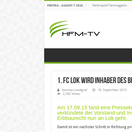
Heimspiel Fanmagazin
FREITAG , AUGUST 7 2026
1. FC Lok wird Inhaber des
Norman Landgraf
18. September 2015
2,342 Views
Am 17.09.15 fand eine Presseko
verkündete der Vorstand und In
Erbbaurecht nun an Lok geht.
Damit ist ein nächster Schritt in Richtung p