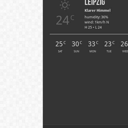
Leipzig
Klarer Himmel
24
C
humidity: 36%
wind: 1km/h N
H 25 • L 24
25
30
33
23
2
C
C
C
C
SAT
SUN
MON
TUE
WE