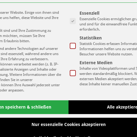
Es folgt eine Liste der Service-Gruppen
serer Website. Einige von ihnen sind
Essenziell
e uns helfen, diese Website und Ihre
Essenzielle Cookies ermöglichen g
n +++
und sind für die einwandfreie Funk
erforderlich.
alt sind und Ihre Zustimmung zu
ben möchten, müssen Sie Ihre
k Leipzig einen Vertrag bis 2018
Statistiken
m Erlaubnis bitten.
bürtige Bernauer zu Hause.
Statistik Cookies erfassen Informa
nd andere Technologien auf unserer
Informationen helfen uns zu verste
iten kam er zu 46 Einsätzen und erzielte dabei
 sind essenziell, während andere uns
Besucher unsere Website nutzen.
folg der Cottbusser Reserve am 1. November
 Ihre Erfahrung zu verbessern.
Lo
Externe Medien
im FC Energie zum Kader der DrittligaMannschaft.
önnen verarbeitet werden (z. B. IP-
Inhalte von Videoplattformen und 
nalisierte Anzeigen und Inhalte oder
er und Latendresse-Levesque ist er der nächste
werden standardmäßig blockiert. 
sung.
Weitere Informationen über die
ul Maurer ist ganz junger, schneller Mann.“
externen Medien akzeptiert werden,
inden Sie in unserer
Unse
diese Inhalte keiner manuellen Zu
e können Ihre Auswahl jederzeit unter
oder anpassen.
en speichern & schließen
Alle akzeptier
COTTBUS
HEIMSPIEL DAS FANMAGAZIN
Next
Nur essenzielle Cookies akzeptieren
Talent verstärkt Inter Leipzig