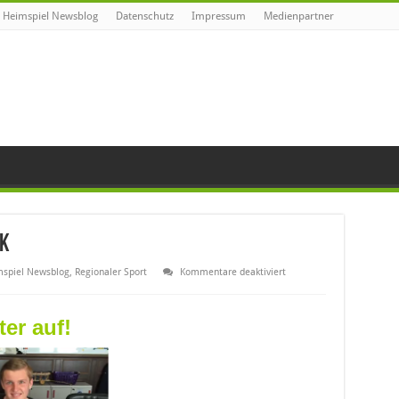
Heimspiel Newsblog
Datenschutz
Impressum
Medienpartner
ok
für
spiel Newsblog
,
Regionaler Sport
Kommentare deaktiviert
Neue
Offensiv-
Power
für
ter auf!
Lok