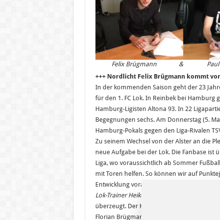
Felix Brügmann & Paul M
+++ Nordlicht Felix Brügmann kommt von
In der kommenden Saison geht der 23 Jahre
für den 1. FC Lok. In Reinbek bei Hamburg 
Hamburg-Ligisten Altona 93. In 22 Ligapartie
Begegnungen sechs. Am Donnerstag (5. Mai)
Hamburg-Pokals gegen den Liga-Rivalen TS
Zu seinem Wechsel von der Alster an die Pl
neue Aufgabe bei der Lok. Die Fanbase ist ü
Liga, wo voraussichtlich ab Sommer Fußball
mit Toren helfen. So können wir auf Punkte
Entwicklung voranbringen.“
Lok-Trainer Heiko Scholz:
„Er war zweimal z
überzeugt. Der Kontakt kam über seinen Br
Florian Brügmann ist beim Halleschen FC in d