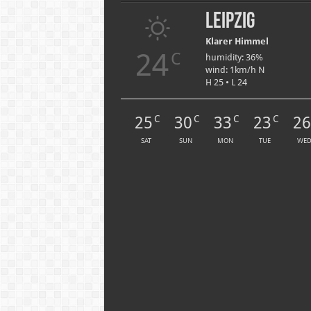
Leipzig
Klarer Himmel
24
C
humidity: 36%
wind: 1km/h N
H 25 • L 24
25
30
33
23
2
C
C
C
C
SAT
SUN
MON
TUE
WE