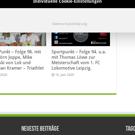
Individuelle Cookie-Einstellungen
s
Datenschutzerklärung
unkt – Folge 96. mit
Sportpunkt – Folge 94. u.a.
jörn Joppe, Mike
mit Thomas Löwe zur
ski von Lok und
Meisterschaft vom 1. FC
ian Kramer – Triathlet
Lokomotive Leipzig.
i 2020
16. Juni 2020
Neueste Beiträge
Tag