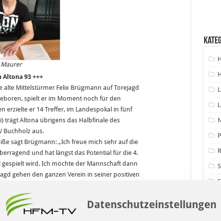
Kate
H
aurer
H
 Altona 93 +++
 alte Mittelstürmer Felix Brügmann auf Torejagd
L
geboren, spielt er im Moment noch für den
L
n erzielte er 14 Treffer, im Landespokal in fünf
 trägt Altona übrigens das Halbfinale des
V Buchholz aus.
P
eiße sagt Brügmann: „Ich freue mich sehr auf die
R
berragend und hat längst das Potential für die 4.
 gespielt wird. Ich möchte der Mannschaft dann
jagd gehen den ganzen Verein in seiner positiven
S
um Probetraining da und hat uns vollends
V
Datenschutzeinstellungen
uder beim HFC zustande.“ Sein älterer Bruder
er 3. Liga aktiv.