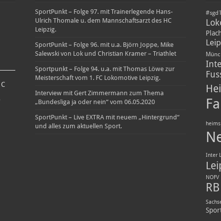
SportPunkt – Folge 97. mit Trainerlegende Hans-
#sgd
Ulrich Thomale u. dem Mannschaftsarzt des HC
Lok
Leipzig.
Plac
Leip
SportPunkt – Folge 96. mit u.a. Björn Joppe, Mike
Salewski von Lok und Christian Kramer – Triathlet
Münc
Int
Sportpunkt – Folge 94. u.a. mit Thomas Löwe zur
Fus
Meisterschaft vom 1. FC Lokomotive Leipzig.
6
C
Hei
Interview mit Gert Zimmermann zum Thema
Fa
D
„Bundesliga ja oder nein“ vom 06.05.2020
SportPunkt – Live EXTRA mit neuem „Hintergrund“
heims
und alles zum aktuellen Sport.
N
Inter 
Lei
NOFV
RB 
Sachs
Spor