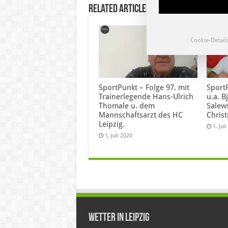
Related Articles
Cookie-Detail
SportPunkt – Folge 97. mit
SportP
Trainerlegende Hans-Ulrich
u.a. B
Thomale u. dem
Salew
Mannschaftsarzt des HC
Christ
Leipzig.
1. Jul
1. Juli 2020
Wetter in Leipzig