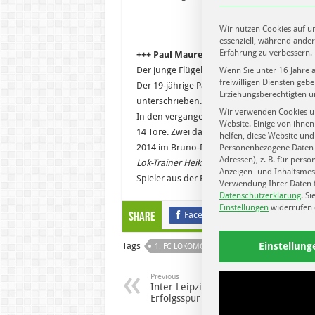
Wir nutzen Cookies auf un
essenziell, während ander
Erfahrung zu verbessern.
+++ Paul Maurer heuert beim 1. FC Lok a
Der junge Flügelflitzer kommt aus Cottbus.
Wenn Sie unter 16 Jahre 
freiwilligen Diensten ge
Der 19-jährige Paul Maurer hat beim 1. FC Lo
Erziehungsberechtigten u
unterschrieben. Auf den Flügeln ist der ge
Wir verwenden Cookies u
In den vergangenen beiden Oberliga-Spielze
Website. Einige von ihnen
14 Tore. Zwei davon machte er beim 3:2-Er
helfen, diese Website und
2014 im Bruno-Plache-Stadion. Er gehört be
Personenbezogene Daten k
Adressen), z. B. für perso
Lok-Trainer Heiko Scholz
: „Nach Ziane, Heßl
Anzeigen- und Inhaltsmes
Spieler aus der Energie-Jugendschmiede. Pa
Verwendung Ihrer Daten f
Datenschutzerklärung
.
Si
Einstellungen
widerrufen 
Facebook
Twitter
Share
Einstellung
Tags
1. FC LOKOMOTIVE LEIPZIG
ALTONA 93
Previous
Inter Leipzig zurück in der
Erfolgsspur