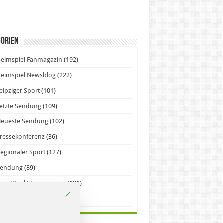
gorien
eimspiel Fanmagazin
(192)
eimspiel Newsblog
(222)
eipziger Sport
(101)
etzte Sendung
(109)
Neueste Sendung
(102)
ressekonferenz
(36)
egionaler Sport
(127)
Sendung
(89)
portPunkt Fanmagazin
(101)
Mit diesem Button wird der Dialog geschlossen. Seine Funktion
ORSPIEL – SportLokal
(98)