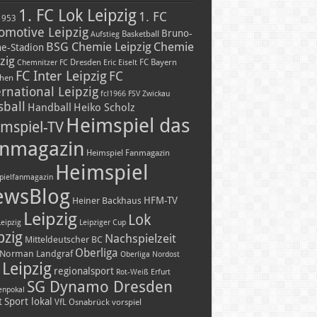
1. FC Lok Leipzig
1. FC
1953
omotive Leipzig
Bruno-
Basketball
Aufstieg
BSG Chemie Leipzig
Chemie
he-Stadion
zig
Dresden
FC Bayern
Chemnitzer FC
Eric Eiselt
FC Inter Leipzig
FC
hen
ernational Leipzig
fcl1966
FSV Zwickau
sball
Handball
Heiko Scholz
Heimspiel das
mspiel-TV
nmagazin
Heimspiel Fanmagazin
Heimspiel
pielfanmagazin
ewsBlog
HFM-TV
Heiner Backhaus
Leipzig
Lok
Leipzig
Leipziger Cup
pzig
Nachspielzeit
Mitteldeutscher BC
Oberliga
Norman Landgraf
Oberliga Nordost
Leipzig
regionalsport
Rot-Weiß Erfurt
SG Dynamo Dresden
enpokal
t
Sport lokal
VfL Osnabrück
vorspiel