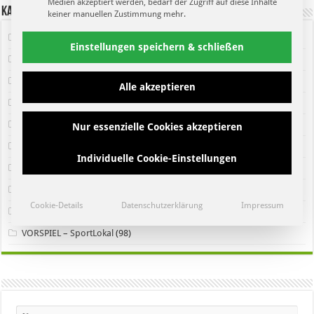
Medien akzeptiert werden, bedarf der Zugriff auf diese Inhalte
Kategorien
keiner manuellen Zustimmung mehr.
Heimspiel Fanmagazin
(192)
Einstellungen speichern & schließen
Heimspiel Newsblog
(222)
Leipziger Sport
(101)
Alle akzeptieren
Letzte Sendung
(109)
Neueste Sendung
(102)
Nur essenzielle Cookies akzeptieren
Pressekonferenz
(36)
Individuelle Cookie-Einstellungen
Regionaler Sport
(127)
Sendung
(89)
Cookie-Details
Datenschutzerklärung
Impressum
SportPunkt Fanmagazin
(101)
VORSPIEL – SportLokal
(98)