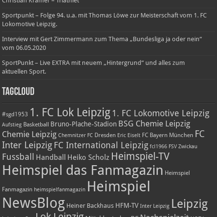
Christian Kramer – Triathlet
Sportpunkt – Folge 94. u.a. mit Thomas Löwe zur Meisterschaft vom 1. FC
Lokomotive Leipzig.
Interview mit Gert Zimmermann zum Thema „Bundesliga ja oder nein“
vom 06.05.2020
SportPunkt – Live EXTRA mit neuem „Hintergrund“ und alles zum
aktuellen Sport.
TagCloud
1. FC Lok Leipzig
1. FC Lokomotive Leipzig
#sgd1953
BSG Chemie Leipzig
Bruno-Plache-Stadion
Basketball
Aufstieg
FC
Chemie Leipzig
Dresden
FC Bayern München
Chemnitzer FC
Eric Eiselt
Inter Leipzig
FC International Leipzig
fcl1966
FSV Zwickau
Heimspiel-TV
Fussball
Handball
Heiko Scholz
Heimspiel das Fanmagazin
Heimspiel
Heimspiel
Fanmagazin
heimspielfanmagazin
NewsBlog
Leipzig
HFM-TV
Heiner Backhaus
Inter Leipzig