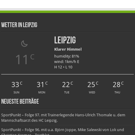
Wetter in Leipzig
Leipzig
Klarer Himmel
11
C
humidity: 81%
wind: 1km/h E
H 12 • L 10
33
31
22
25
28
C
C
C
C
C
SUN
MON
TUE
WED
THU
Neueste Beiträge
SportPunkt – Folge 97. mit Trainerlegende Hans-Ulrich Thomale u. dem
Mannschaftsarzt des HC Leipzig.
SportPunkt – Folge 96. mit u.a. Björn Joppe, Mike Salewski von Lok und