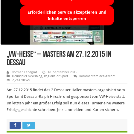
Erforderlichen Service akzeptieren und
Inhalte entsperren
„VW-Heise“ – Masters am 27.12.2015 in
Dessau
Norman Landgraf
18. September 2015
für
Heimspiel Newsblog
,
Regionaler Sport
Kommentare deaktiviert
„VW-
2,241 Views
Heise“
–
Am 27.12.2015 findet das 2.Dessauer Hallenmasters organisiert vom
Masters
am
Sportamt Dessau -Ralph Hirsch- und gesponsert von VW-Heise statt.
27.12.2015
Im letzten Jahr ein großer Erfolg soll nun dieses Turnier eine weitere
in
Dessau
Erfolgsgeschichte schreiben. Jetzt anmelden und Karten sichern.