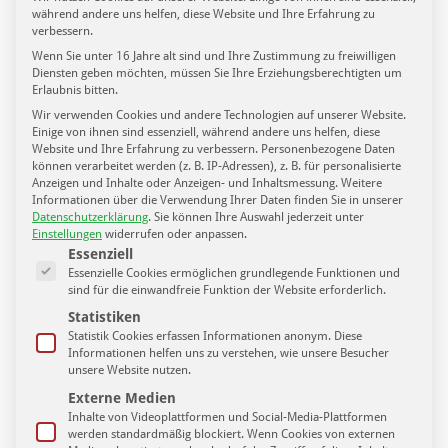
während andere uns helfen, diese Website und Ihre Erfahrung zu
verbessern.
Sportpunkt – Folge 94. u.a. mit Thomas Löwe zur
Wenn Sie unter 16 Jahre alt sind und Ihre Zustimmung zu freiwilligen
Meisterschaft vom 1. FC Lokomotive Leipzig.
Diensten geben möchten, müssen Sie Ihre Erziehungsberechtigten um
Erlaubnis bitten.
16. Juni 2020
Wir verwenden Cookies und andere Technologien auf unserer Website.
Einige von ihnen sind essenziell, während andere uns helfen, diese
Website und Ihre Erfahrung zu verbessern.
Personenbezogene Daten
können verarbeitet werden (z. B. IP-Adressen), z. B. für personalisierte
Anzeigen und Inhalte oder Anzeigen- und Inhaltsmessung.
Weitere
Informationen über die Verwendung Ihrer Daten finden Sie in unserer
Datenschutzerklärung
.
Sie können Ihre Auswahl jederzeit unter
Einstellungen
widerrufen oder anpassen.
Es folgt eine Liste der Service-Gruppen, für die eine Einwilligung ertei
Essenziell
Essenzielle Cookies ermöglichen grundlegende Funktionen und
sind für die einwandfreie Funktion der Website erforderlich.
Statistiken
Statistik Cookies erfassen Informationen anonym. Diese
Informationen helfen uns zu verstehen, wie unsere Besucher
unsere Website nutzen.
Externe Medien
Inhalte von Videoplattformen und Social-Media-Plattformen
werden standardmäßig blockiert. Wenn Cookies von externen