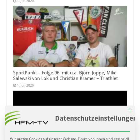
1. Juli 2020
SportPunkt – Folge 96. mit u.a. Björn Joppe, Mike
Salewski von Lok und Christian Kramer – Triathlet
1. Juli 2020
Mit die
Datenschutzeinstellungen
Wir nutzen Cookies auf unserer Website. Einige von ihnen sind essenziell,