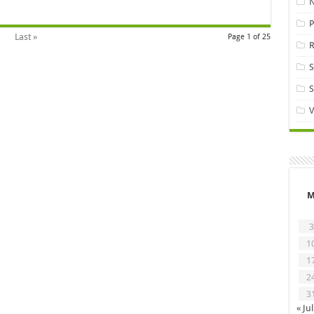
P
Last »
Page 1 of 25
R
S
V
3
1
1
2
3
« Jul