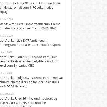
portpunkt – Folge 94. u.a. mit Thomas Löwe
ur Meisterschaft vom 1. FC Lokomotive
eipzig.
3. Mai 2020
nterview mit Gert Zimmermann zum Thema
Bundesliga ja oder nein“ vom 06.05.2020
3. Mai 2020
portPunkt – Live EXTRA mit neuem
Hintergrund“ und alles zum aktuellen Sport.
. April 2020
portPunkt – Folge 88. – Corona Part II mit
ven Gerike -Trainer der Icefighters und Jörg
exel vom Syntanics MBC
. April 2020
portPunkt – Folge 89. – Corona Part III mit Kai
chmitz, ehemaliger Kapitän der Saale Bulls
es MEC 04 Halle e.V.
2. März 2020
portPunkt Folge 86 – live und hochkarätig
esetzt zur CORONA Krise und die