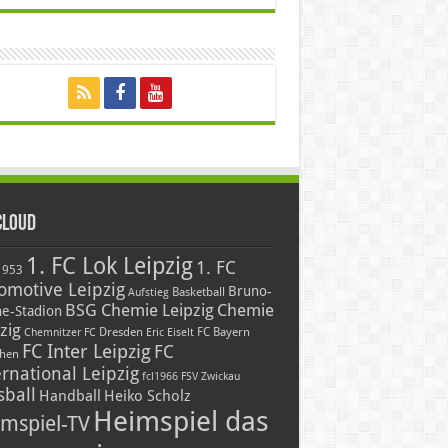
Cloud
1. FC Lok Leipzig
1. FC
1953
omotive Leipzig
Bruno-
Basketball
Aufstieg
BSG Chemie Leipzig
Chemie
he-Stadion
zig
Dresden
FC Bayern
Chemnitzer FC
Eric Eiselt
FC Inter Leipzig
FC
hen
ernational Leipzig
fcl1966
FSV Zwickau
sball
Handball
Heiko Scholz
Heimspiel das
mspiel-TV