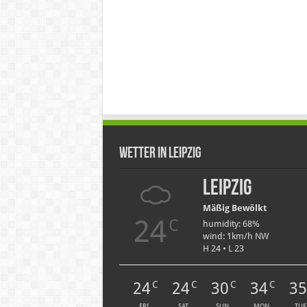
Wetter in Leipzig
Leipzig
Mäßig Bewölkt
24
C
humidity: 68%
wind: 1km/h NW
H 24 • L 23
24
24
30
34
3
C
C
C
C
FRI
SAT
SUN
MON
TUE