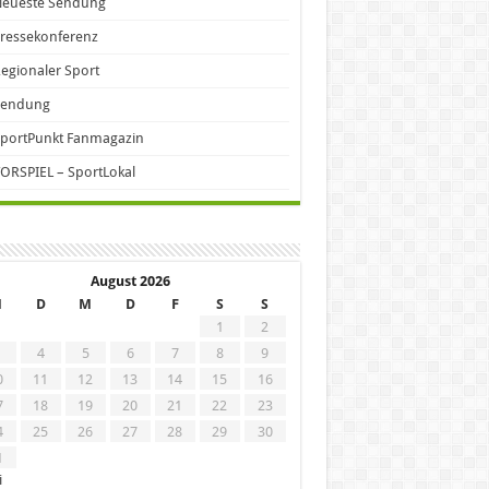
Neueste Sendung
ressekonferenz
egionaler Sport
Sendung
portPunkt Fanmagazin
ORSPIEL – SportLokal
August 2026
M
D
M
D
F
S
S
1
2
4
5
6
7
8
9
0
11
12
13
14
15
16
7
18
19
20
21
22
23
4
25
26
27
28
29
30
1
i