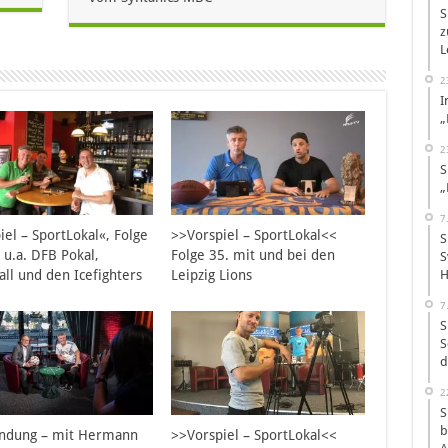
S
z
L
2
I
„
2
S
„
7
iel – SportLokal«, Folge
>>Vorspiel – SportLokal<<
S
 u.a. DFB Pokal,
Folge 35. mit und bei den
S
ll und den Icefighters
Leipzig Lions
H
7
S
S
d
2
S
b
endung – mit Hermann
>>Vorspiel – SportLokal<<