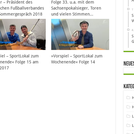
A
r – Präsident des
Folge 33. u.a. mit dem
schen Fußballverbandes
Sachsenpokalsieger, Toren
1
 Sommergespräch 2018
und vielen Stimmen...
S
W
4
S
G
iel – SportLokal zum
»Vorspiel – SportLokal zum
nende« Folge 15 am
Wochenende« Folge 14
Neue
.2017
Kate
H
H
L
L