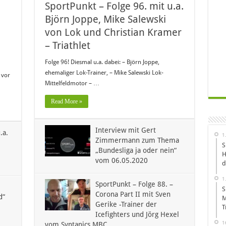
SportPunkt – Folge 96. mit u.a.
Björn Joppe, Mike Salewski
von Lok und Christian Kramer
– Triathlet
Folge 96! Diesmal u.a. dabei: – Björn Joppe,
ehemaliger Lok-Trainer, – Mike Salewski Lok-
 vor
Mittelfeldmotor – …
Read More »
Interview mit Gert
.a.
1
Zimmermann zum Thema
S
„Bundesliga ja oder nein“
H
vom 06.05.2020
d
1
SportPunkt – Folge 88. –
S
Corona Part II mit Sven
d“
M
Gerike -Trainer der
T
Icefighters und Jörg Hexel
1
vom Syntanics MBC