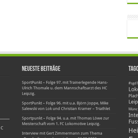
Neueste Beiträge
Tag
SportPunkt – Folge 97. mit Trainerlegende Hans-
#sgd
Ulrich Thomale u. dem Mannschaftsarzt des HC
Lok
Leipzig.
Plac
Leip
SportPunkt – Folge 96. mit u.a. Björn Joppe, Mike
Salewski von Lok und Christian Kramer – Triathlet
Münc
Int
Sportpunkt – Folge 94. u.a. mit Thomas Löwe zur
Fus
Meisterschaft vom 1. FC Lokomotive Leipzig.
5
C
Hei
Interview mit Gert Zimmermann zum Thema