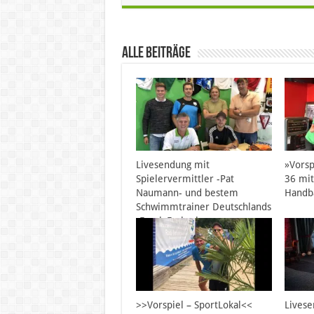
Alle Beiträge
Livesendung mit
»Vorsp
Spielervermittler -Pat
36 mit
Naumann- und bestem
Handba
Schwimmtrainer Deutschlands
-Frank Embacher
>>Vorspiel – SportLokal<<
Lives