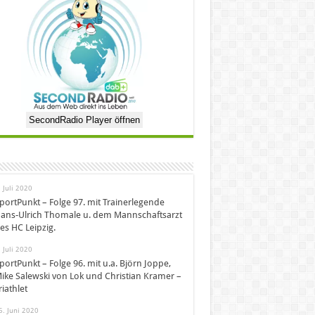
SecondRadio Player öffnen
. Juli 2020
portPunkt – Folge 97. mit Trainerlegende
ans-Ulrich Thomale u. dem Mannschaftsarzt
es HC Leipzig.
. Juli 2020
portPunkt – Folge 96. mit u.a. Björn Joppe,
ike Salewski von Lok und Christian Kramer –
riathlet
6. Juni 2020