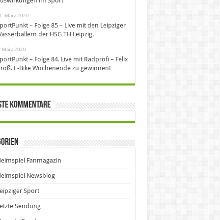
uswirkungen im Sport
1. März 2020
portPunkt – Folge 85 – Live mit den Leipziger
asserballern der HSG TH Leipzig.
. März 2020
portPunkt – Folge 84. Live mit Radprofi – Felix
roß. E-Bike Wochenende zu gewinnen!
ste Kommentare
gorien
eimspiel Fanmagazin
eimspiel Newsblog
eipziger Sport
etzte Sendung