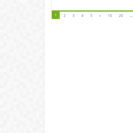
1
2
3
4
5
»
10
20
...