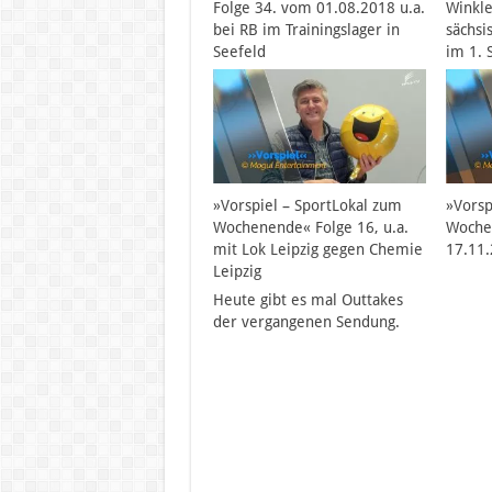
Folge 34. vom 01.08.2018 u.a.
Winkle
bei RB im Trainingslager in
sächsi
Seefeld
im 1.
»Vorspiel – SportLokal zum
»Vorsp
Wochenende« Folge 16, u.a.
Woche
mit Lok Leipzig gegen Chemie
17.11
Leipzig
Heute gibt es mal Outtakes
der vergangenen Sendung.