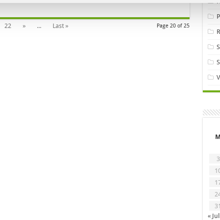
P
22
»
...
Last »
Page 20 of 25
R
S
V
3
1
1
2
3
« Jul