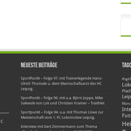
Neueste Beiträge
Tag
SportPunkt – Folge 97. mit Trainerlegende Hans-
#sgd
Ulrich Thomale u. dem Mannschaftsarzt des HC
Lok
Leipzig.
Plac
Leip
SportPunkt – Folge 96. mit u.a. Björn Joppe, Mike
Salewski von Lok und Christian Kramer – Triathlet
Münc
Int
Sportpunkt – Folge 94. u.a. mit Thomas Löwe zur
Fus
Meisterschaft vom 1. FC Lokomotive Leipzig.
3
C
Hei
Interview mit Gert Zimmermann zum Thema