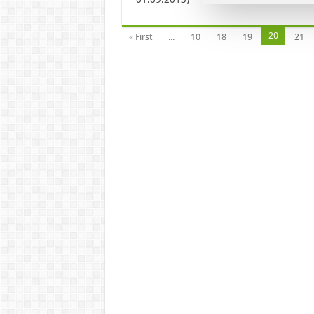
20
« First
...
10
18
19
21