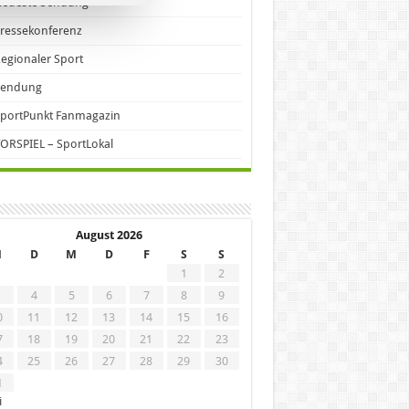
Neueste Sendung
ressekonferenz
egionaler Sport
Sendung
portPunkt Fanmagazin
ORSPIEL – SportLokal
August 2026
M
D
M
D
F
S
S
1
2
4
5
6
7
8
9
0
11
12
13
14
15
16
7
18
19
20
21
22
23
4
25
26
27
28
29
30
1
i