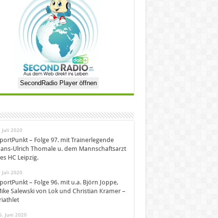
SecondRadio Player öffnen
. Juli 2020
portPunkt – Folge 97. mit Trainerlegende
ans-Ulrich Thomale u. dem Mannschaftsarzt
es HC Leipzig.
. Juli 2020
portPunkt – Folge 96. mit u.a. Björn Joppe,
ike Salewski von Lok und Christian Kramer –
riathlet
6. Juni 2020