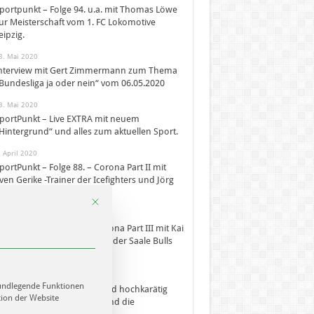
portpunkt – Folge 94. u.a. mit Thomas Löwe
ur Meisterschaft vom 1. FC Lokomotive
eipzig.
3. Mai 2020
nterview mit Gert Zimmermann zum Thema
Bundesliga ja oder nein“ vom 06.05.2020
3. Mai 2020
portPunkt – Live EXTRA mit neuem
Hintergrund“ und alles zum aktuellen Sport.
. April 2020
portPunkt – Folge 88. – Corona Part II mit
ven Gerike -Trainer der Icefighters und Jörg
exel vom Syntanics MBC
Mit diesem Button wird der Dialog geschlossen. Seine Funktion
. April 2020
portPunkt – Folge 89. – Corona Part III mit Kai
chmitz, ehemaliger Kapitän der Saale Bulls
es MEC 04 Halle e.V.
, für die eine Einwilligung erteilt werden kann. Die erste Service-Gruppe ist 
2. März 2020
rundlegende Funktionen
portPunkt Folge 86 – live und hochkarätig
tion der Website
esetzt zur CORONA Krise und die