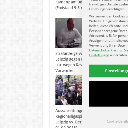
Kamenz am 08.09.13
Leipzi
freiwilligen Diensten ge
(Endstand 9:8 n.E.)
Erziehungsberechtigten u
Wir verwenden Cookies u
Website. Einige von ihnen
helfen, diese Website und
Personenbezogene Daten k
Adressen), z. B. für perso
Anzeigen- und Inhaltsmes
Verwendung Ihrer Daten f
Datenschutzerklärung
.
Si
Strafanzeige vom 1.FC Lok
1.FC L
Einstellungen
widerrufen 
Leipzig gegen Berliner AK 07,
Press
u.a. wegen Rassismus
Pokals
Vorwürfen
am 06
Einstellung
Ausschreitungen beim
Regionalligaspiel von Lok
Cookie-Detail
Leipzig vs. Berliner AK 07 (am
01.09.2013)