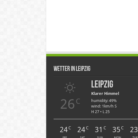
Wetter in Leipzig
Leipzig
Klarer Himmel
26
C
humidity: 49%
wind: 1km/h S
H 27 • L 25
24
24
31
35
2
C
C
C
C
FRI
SAT
SUN
MON
TUE