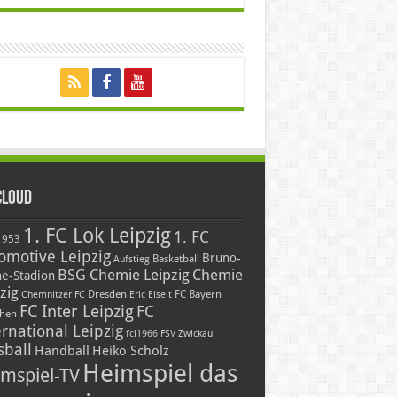
Cloud
1. FC Lok Leipzig
1. FC
1953
omotive Leipzig
Bruno-
Basketball
Aufstieg
BSG Chemie Leipzig
Chemie
he-Stadion
zig
Dresden
FC Bayern
Chemnitzer FC
Eric Eiselt
FC Inter Leipzig
FC
hen
ernational Leipzig
fcl1966
FSV Zwickau
sball
Handball
Heiko Scholz
Heimspiel das
mspiel-TV