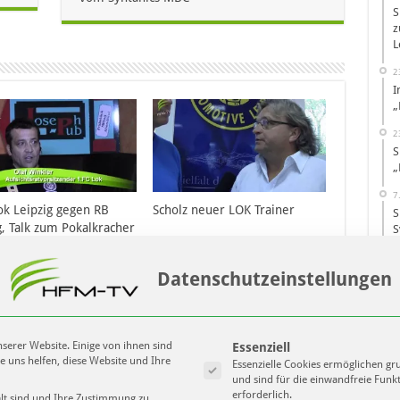
S
z
L
2
I
„
2
S
„
7
ok Leipzig gegen RB
Scholz neuer LOK Trainer
S
g, Talk zum Pokalkracher
S
10.2013 – Teil 1
H
7
Datenschutzeinstellungen
S
S
d
Es folgt eine Liste der Service-Gruppen
serer Website. Einige von ihnen sind
Essenziell
2
e uns helfen, diese Website und Ihre
Essenzielle Cookies ermöglichen g
S
und sind für die einwandfreie Funk
b
konferenz 1- FC Lok
1.FC Lok Leipzig – SV Einheit
erforderlich.
alt sind und Ihre Zustimmung zu