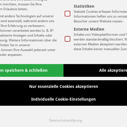
A
g vs. SV Einheit Kamenz
Kamenz -Elfmeterschießen-
ben möchten, müssen Sie Ihre
Statistiken
vom 08.09.2013
m Erlaubnis bitten.
1
Statistik Cookies erfassen Informa
S
nd andere Technologien auf unserer
Informationen helfen uns zu verste
W
 sind essenziell, während andere uns
Besucher unsere Website nutzen.
 Ihre Erfahrung zu verbessern.
4
Externe Medien
önnen verarbeitet werden (z. B. IP-
S
Inhalte von Videoplattformen und 
nalisierte Anzeigen und Inhalte oder
G
werden standardmäßig blockiert. 
sung.
Weitere Informationen über die
externen Medien akzeptiert werden,
inden Sie in unserer
diese Inhalte keiner manuellen Zu
e können Ihre Auswahl jederzeit unter
ok Leipzig -
Ausschreitungen(ungeschnitten)
oder anpassen.
egespräch zum
bei 1.FC Lok Leipzig vs.
Neue
piel SV Einheit Kamenz-
Berliner AK 07 am 01.09.2013
.09.2013
en speichern & schließen
Alle akzeptier
Kate
Nur essenzielle Cookies akzeptieren
H
Individuelle Cookie-Einstellungen
H
L
L
s
Datenschutzerklärung