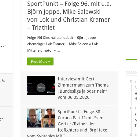
SportPunkt – Folge 96. mit u.a.
Björn Joppe, Mike Salewski
von Lok und Christian Kramer
– Triathlet
Folge 96! Diesmal u.a. dabei: – Björn Joppe,
ehemaliger Lok-Trainer, – Mike Salewski Lok-
 vor
Mittelfeldmotor – …
Read More »
Interview mit Gert
.a.
1
Zimmermann zum Thema
S
„Bundesliga ja oder nein“
H
vom 06.05.2020
d
1
SportPunkt – Folge 88. –
S
Corona Part II mit Sven
d“
M
Gerike -Trainer der
T
Icefighters und Jörg Hexel
1
vom Syntanics MBC